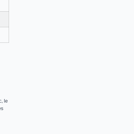
, le
es