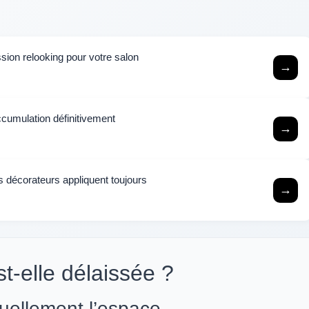
sion relooking pour votre salon
→
accumulation définitivement
→
es décorateurs appliquent toujours
→
st-elle délaissée ?
suellement l’espace