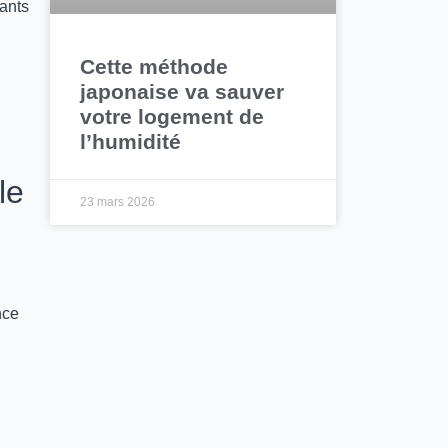
ants
Cette méthode
japonaise va sauver
votre logement de
l’humidité
le
23 mars 2026
nce