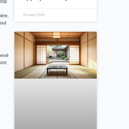
trop
24 mars 2026
ière.
tout
ionné
oint