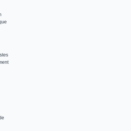
n
ique
stes
ement
de