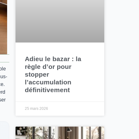
Adieu le bazar : la
règle d’or pour
ble
stopper
ous-
l’accumulation
ce.
définitivement
erd
ser
25 mars 2026