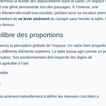
détermine
la fluidité des déplacements
dans le salon. Un espace 
ant une gêne permanente lors des passages. À l’inverse, une
 élément décoratif inaccessible, perdant ainsi sa vocation prem
mettant de
se lever aisément
du canapé sans heurter la table, 
s dessus.
uilibre des proportions
fluence la perception globale de l’espace. Un salon bien proport
 différents éléments mobiliers. La table basse agit comme un p
rsation. Son positionnement doit respecter les règles de
 agréable à l’œil.
mitée
r
us amènent naturellement à définir les mesures concrètes à