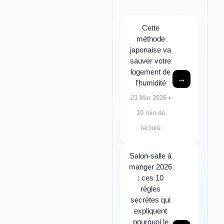
Cette
méthode
japonaise va
sauver votre
logement de
→
l’humidité
23 Mar 2026
•
10 min de
lecture
Salon-salle à
manger 2026
: ces 10
règles
secrètes qui
expliquent
pourquoi le