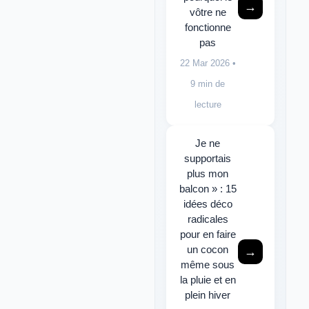
→
vôtre ne
fonctionne
pas
22 Mar 2026
•
9 min de
lecture
Je ne
supportais
plus mon
balcon » : 15
idées déco
radicales
pour en faire
un cocon
→
même sous
la pluie et en
plein hiver