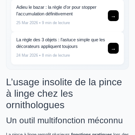
Adieu le bazar : la règle d’or pour stopper
l’accumulation définitivement
→
25 Mar 2026
• 9 min de lecture
La règle des 3 objets : l’astuce simple que les
décorateurs appliquent toujours
→
24 Mar 2026
• 8 min de lecture
L’usage insolite de la pince
à linge chez les
ornithologues
Un outil multifonction méconnu
La pince à linge remplit plusieurs
fonctions pratiques
lors des