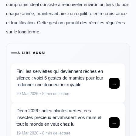
compromis idéal consiste à renouveler environ un tiers du bois
chaque année, maintenant ainsi un équilibre entre croissance
et fructification. Cette gestion garantit des récoltes régulières
sur le long terme.
A LIRE AUSSI
Fini, les serviettes qui deviennent rêches en
silence : voici 6 gestes de mamies pour leur
→
redonner une douceur incroyable
20 Mar 2026
• 8 min de lecture
Déco 2026 : adieu plantes vertes, ces
insectes précieux envahissent vos murs et
→
tout le monde en veut chez lui
19 Mar 2026
• 8 min de lecture