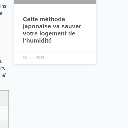
vins
et
Cette méthode
japonaise va sauver
votre logement de
l’humidité
23 mars 2026
s.
its
cité