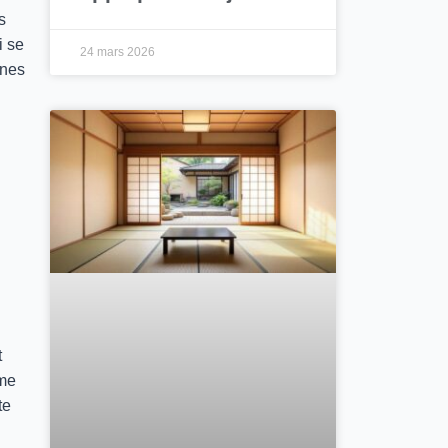
s
i se
24 mars 2026
ines
t
ême
te